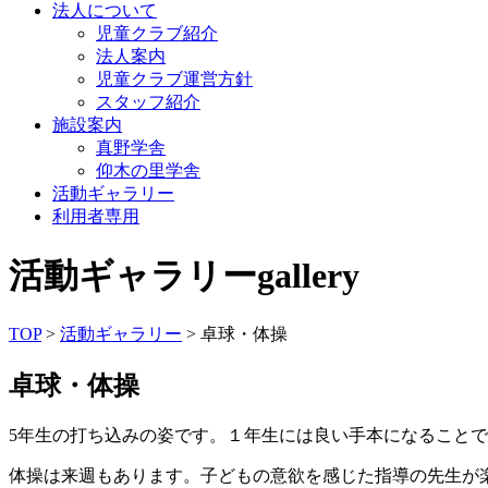
法人について
児童クラブ紹介
法人案内
児童クラブ運営方針
スタッフ紹介
施設案内
真野学舎
仰木の里学舎
活動ギャラリー
利用者専用
活動ギャラリー
gallery
TOP
>
活動ギャラリー
> 卓球・体操
卓球・体操
5年生の打ち込みの姿です。１年生には良い手本になること
体操は来週もあります。子どもの意欲を感じた指導の先生が