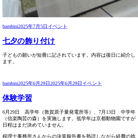
投
投
カ
bambini
2025年7月5日
イベント
稿
稿
テ
者
日:
ゴ
七夕の飾り付け
リ
ー
子どもの願いが短冊に記されています。内容は後日に紹介し
ます。
投
投
カ
bambini
2025年6月29日
2025年6月29日
イベント
稿
稿
テ
者
日:
ゴ
体験学習
リ
ー
6月29日 高学年（敦賀原子量発電所等）、7月13日 中学年
（信楽陶芸の森）を実施します。低学年は京都動物園ですが
日程はまだ決めていません。
税理士事務所さんからの決算報告書を熟読しながら経費の捻