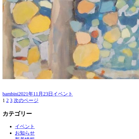
投
投
カ
bambini
2021年11月23日
イベント
稿
固
固
固
稿
テ
1
2
3
次のページ
投
者
定
定
定
日:
ゴ
稿
カテゴリー
ペ
ペ
ペ
リ
ー
ー
ー
ー
ナ
ジ
ジ
ジ
イベント
ビ
お知らせ