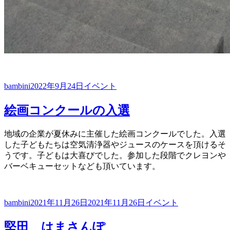
投
投
カ
bambini
2022年9月24日
イベント
稿
稿
テ
者
日:
ゴ
絵画コンクールの入選
リ
ー
地域の企業が夏休みに主催した絵画コンクールでした。入選
した子どもたちは空気清浄器やジュースのケースを頂けるそ
うです。子どもは大喜びでした。参加した段階でクレヨンや
バーベキューセットなども頂いています。
投
投
カ
bambini
2021年11月26日
2021年11月26日
イベント
稿
稿
テ
者
日:
ゴ
堅田 はまさんぽ