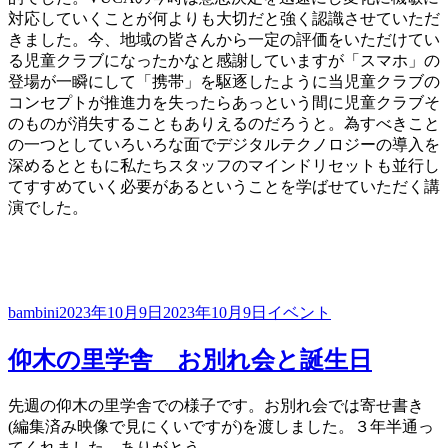
対応していくことが何よりも大切だと強く認識させていただ
きました。今、地域の皆さんから一定の評価をいただけてい
る児童クラブになったかなと感謝していますが「スマホ」の
登場が一瞬にして「携帯」を駆逐したように当児童クラブの
コンセプトが推進力を失ったらあっという間に児童クラブそ
のものが消失することもありえるのだろうと。為すべきこと
の一つとしていろいろな面でデジタルテクノロジーの導入を
深めるとともに私たちスタッフのマインドリセットも並行し
てすすめていく必要があるということを学ばせていただく講
演でした。
投
投
カ
bambini
2023年10月9日
2023年10月9日
イベント
稿
稿
テ
者
日:
ゴ
仰木の里学舎 お別れ会と誕生日
リ
ー
先週の仰木の里学舎での様子です。お別れ会では寄せ書き
(編集済み映像で見にくいですが)を渡しました。３年半通っ
てくれました。ありがとう。