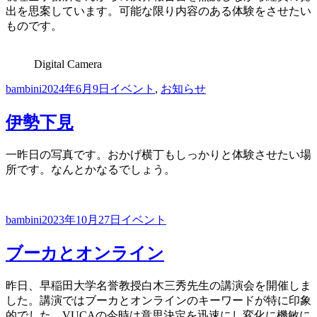
出を思案しています。可能な限り内容のある体験をさせたい
ものです。
Digital Camera
投
投
カ
bambini
2024年6月9日
イベント
,
お知らせ
稿
稿
テ
者
日:
ゴ
伊勢下見
リ
ー
一昨日の写真です。おかげ横丁もしっかりと体験させたい場
所です。なんとかなるでしょう。
投
投
カ
bambini
2023年10月27日
イベント
稿
稿
テ
者
日:
ゴ
ブーカとオンライン
リ
ー
昨日、早稲田大学名誉教授白木三秀先生の講演会を開催しま
した。講演ではブーカとオンラインのキーワードが特に印象
的でした。VUCAの今時は意思決定を迅速にし変化に機敏に