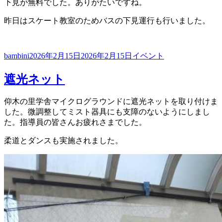
下見が無料でした。ありがたいですね。
昨日はスケート教室のためバスの下見運行も行いました。
投
投
カ
bambini
2026年2月15日
2026年2月15日
イベント
稿
稿
テ
者
日:
ゴ
遮光ネット
リ
ー
仰木の里学舎マイクログラウンドに遮光ネットを取り付けま
した。微調整してミスト器具にも支障のないようにしまし
た。指導員の皆さんお疲れさまでした。
柔道とダンスも実施されました。