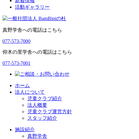
新着情報
ゲ
活動ギャラリー
ー
シ
真野学舎への電話はこちら
ョ
ン
077-573-7000
仰木の里学舎への電話はこちら
077-573-7001
ホーム
法人について
児童クラブ紹介
法人概要
児童クラブ運営方針
スタッフ紹介
施設紹介
真野学舎