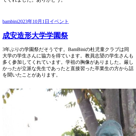
投
投
カ
bambini
2023年10月1日
イベント
稿
稿
テ
者
日:
ゴ
成安造形大学学園祭
リ
ー
3年ぶりの学園祭だそうです。BamBiniの杜児童クラブは同
大学の学生さんに協力を得ています。教員志望の学生さんも
多く参加してくれています。学祖の胸像がありました。厳し
かったが立派な先生であったと直接習った卒業生の方から話
を聞いたことがあります。