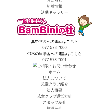
お知らせ
ー
新着情報
シ
活動ギャラリー
ョ
ン
真野学舎への電話はこちら
077-573-7000
仰木の里学舎への電話はこちら
077-573-7001
ホーム
法人について
児童クラブ紹介
法人概要
児童クラブ運営方針
スタッフ紹介
施設紹介