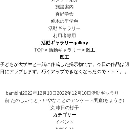
施設案内
真野学舎
仰木の里学舎
活動ギャラリー
利用者専用
活動ギャラリー
gallery
TOP
>
活動ギャラリー
> 図工
図工
子どもが大学生と一緒に作成した掲示物です。今日の作品は明
日にアップします。巧くアップできなくなったので・・・。。
投
投
カ
bambini
2022年12月10日
2022年12月10日
活動ギャラリー
投
稿
前
稿
テ
前
たのしいこと・いやなことのアンケート調査(ちょうさ)
稿
者
の
日:
次
ゴ
次
昨日の様子
ナ
投
の
リ
カテゴリー
ビ
稿:
投
ー
イベント
ゲ
稿: