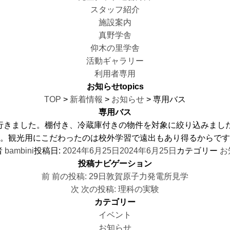
スタッフ紹介
施設案内
真野学舎
仰木の里学舎
活動ギャラリー
利用者専用
お知らせ
topics
TOP
>
新着情報
>
お知らせ
> 専用バス
専用バス
行きました。棚付き、冷蔵庫付きの物件を対象に絞り込みました
。観光用にこだわったのは校外学習で遠出もあり得るからです
者
bambini
投稿日:
2024年6月25日
2024年6月25日
カテゴリー
お
投稿ナビゲーション
前
前の投稿:
29日敦賀原子力発電所見学
次
次の投稿:
理科の実験
カテゴリー
イベント
お知らせ