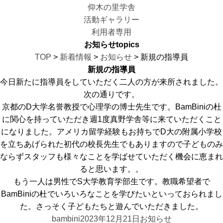
仰木の里学舎
活動ギャラリー
利用者専用
お知らせ
topics
TOP
>
新着情報
>
お知らせ
> 新規の指導員
新規の指導員
今日新たに指導員をしていただく二人の方が来所されました。
次の通りです。
京都のD大学名誉教授で心理学の博士先生です。BamBiniの杜
に関心を持っていただき週1度真野学舎等に来ていただくこと
になりました。アメリカ留学経験もお持ちでD大の附属小学校
を立ちあげられた初代の校長先生でもありますので子どものみ
ならずスタッフも様々なことを学ばせていただく機会に恵まれ
ると思います。。
もう一人は男性でS大学教育学部生です。教職希望者で
BamBiniの杜でいろいろなことを学びたいといっておられまし
た。さっそく子どもたちと遊んでいただきました。
bambini
2023年12月21日
お知らせ
投
投
カ