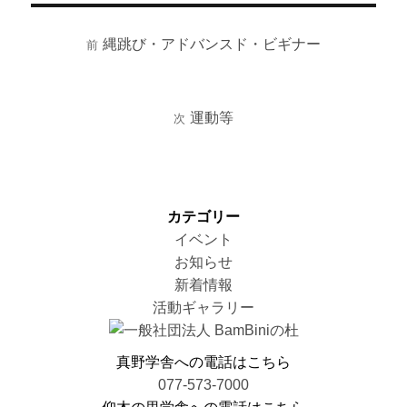
稿
稿
テ
投
者
日:
ゴ
縄跳び・アドバンスド・ビギナー
稿
前
前
リ
ナ
の
ー
ビ
投
ゲ
稿:
運動等
次
次
ー
の
シ
投
ョ
稿:
ン
カテゴリー
イベント
お知らせ
新着情報
活動ギャラリー
真野学舎への電話はこちら
077-573-7000