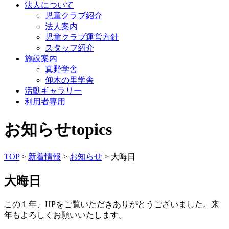
法人について
児童クラブ紹介
法人案内
児童クラブ運営方針
スタッフ紹介
施設案内
真野学舎
仰木の里学舎
活動ギャラリー
利用者専用
お知らせ
topics
TOP
>
新着情報
>
お知らせ
> 大晦日
大晦日
この１年、HPをご覧いただきありがとうございました。来
年もよろしくお願いいたします。