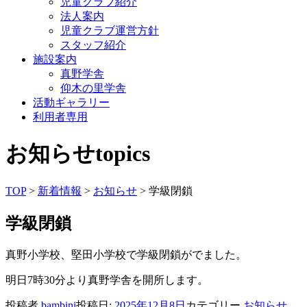
児童クラブ紹介
法人案内
児童クラブ運営方針
スタッフ紹介
施設案内
真野学舎
仰木の里学舎
活動ギャラリー
利用者専用
お知らせ
topics
TOP
>
新着情報
>
お知らせ
> 学級閉鎖
学級閉鎖
真野小学校、堅田小学校で学級閉鎖がでました。
明日7時30分より真野学舎を開所します。
投稿者
bambini
投稿日:
2025年12月8日
カテゴリー
お知らせ