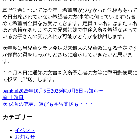
真野学舎については今年、希望者が少なかった学校もあって
今日出席されていない希望者の方(事前に伺っています)も含
めて希望者全員をお受けできます。定員４０名にはまだ３名
ほど余裕がありますので兄弟姉妹で中途入所を希望なさって
いるお子さんの受け入れが可能かどうかを検討します。
次年度は当児童クラブ発足以来最大の児童数になる予定です
が保育の質をしっかりとさらに追求していきたいと思いま
す。
１０月８日に通知の文書を入所予定者の方等に堅田郵便局に
て投函（郵送）します。
投
投
カ
bambini
2025年10月5日
2025年10月5日
お知らせ
稿
前
稿
テ
前
土曜日
投
者
の
次
日:
ゴ
次
保育の充実、遊びも学習支援も・・・
稿
投
の
リ
カテゴリー
稿:
投
ー
ナ
稿:
ビ
イベント
お知らせ
ゲ