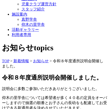
児童クラブ運営方針
スタッフ紹介
施設案内
真野学舎
仰木の里学舎
活動ギャラリー
利用者専用
お知らせ
topics
TOP
>
新着情報
>
お知らせ
> 令和８年度通所説明会開催し
ました。
令和８年度通所説明会開催しました。
説明会に多数ご参加いただきありがとうございました。
仰木の里学舎については希望者が多く４０名の定員をオーバ
ーしますので抽選の順番とお子さんの長幼をも配慮してお受
けできる新通所者を決めさせていただきます。