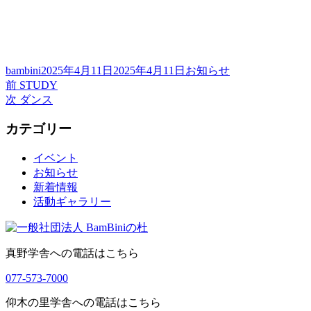
投
投
カ
bambini
2025年4月11日
2025年4月11日
お知らせ
稿
前
稿
テ
前
STUDY
投
者
の
次
日:
ゴ
次
ダンス
稿
投
の
リ
カテゴリー
稿:
投
ー
ナ
稿:
ビ
イベント
お知らせ
ゲ
新着情報
ー
活動ギャラリー
シ
ョ
真野学舎への電話はこちら
ン
077-573-7000
仰木の里学舎への電話はこちら