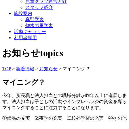
児童クラブ運営方針
スタッフ紹介
施設案内
真野学舎
仰木の里学舎
活動ギャラリー
利用者専用
お知らせ
topics
TOP
>
新着情報
>
お知らせ
> マイニング？
マイニング？
今年、所長職と法人担当との職域分離が昨年以上に進展しま
す。法人担当は子どもの活動やインフレヘッジの資金を専ら
マイニングすることに注力することになります。
①備品の充実 ②夜学の充実 ③校外学習の充実 ④その他