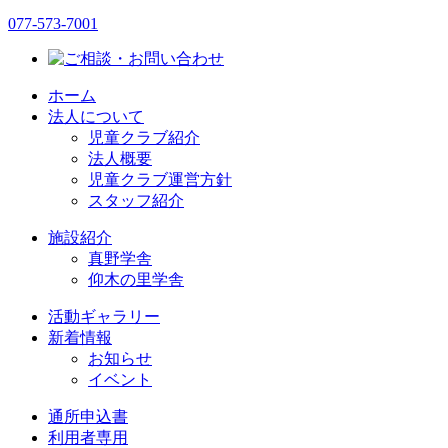
077-573-7001
ホーム
法人について
児童クラブ紹介
法人概要
児童クラブ運営方針
スタッフ紹介
施設紹介
真野学舎
仰木の里学舎
活動ギャラリー
新着情報
お知らせ
イベント
通所申込書
利用者専用