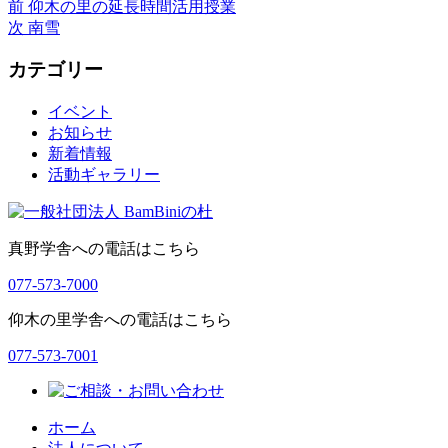
稿
前
稿
テ
前
仰木の里の延長時間活用授業
投
者
の
次
日:
ゴ
次
南雪
稿
投
の
リ
カテゴリー
稿:
投
ー
ナ
稿:
ビ
イベント
お知らせ
ゲ
新着情報
ー
活動ギャラリー
シ
ョ
真野学舎への電話はこちら
ン
077-573-7000
仰木の里学舎への電話はこちら
077-573-7001
ホーム