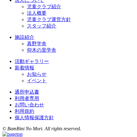
法人について
児童クラブ紹介
法人概要
児童クラブ運営方針
スタッフ紹介
施設紹介
真野学舎
仰木の里学舎
活動ギャラリー
新着情報
お知らせ
イベント
通所申込書
利用者専用
お問い合わせ
利用規約
個人情報保護方針
© BamBini No Mori. All rights reserved.