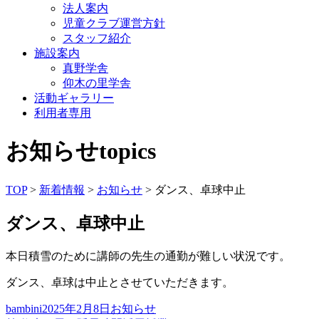
法人案内
児童クラブ運営方針
スタッフ紹介
施設案内
真野学舎
仰木の里学舎
活動ギャラリー
利用者専用
お知らせ
topics
TOP
>
新着情報
>
お知らせ
> ダンス、卓球中止
ダンス、卓球中止
本日積雪のために講師の先生の通勤が難しい状況です。
ダンス、卓球は中止とさせていただきます。
投
投
カ
bambini
2025年2月8日
お知らせ