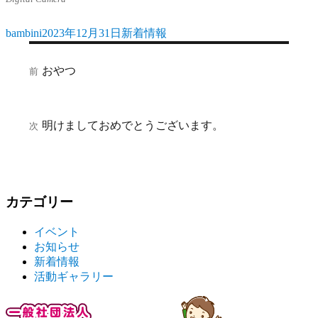
bambini
2023年12月31日
新着情報
投
投
カ
稿
稿
テ
投
者
日:
ゴ
おやつ
前
前
稿
リ
の
ー
ナ
投
稿:
ビ
明けましておめでとうございます。
次
次
の
ゲ
投
ー
稿:
シ
カテゴリー
ョ
イベント
ン
お知らせ
新着情報
活動ギャラリー