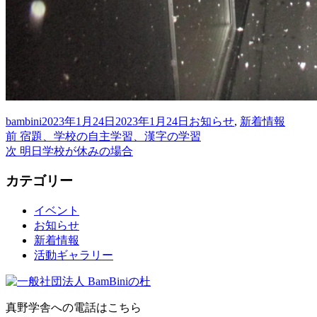
投
投
カ
bambini
2023年1月24日
2023年1月24日
お知らせ
,
新着情報
稿
前
稿
テ
前
宿題、学校の自主学習、漢字の学習
投
者
の
次
日:
ゴ
次
明日学校が休みの場合
稿
投
の
リ
カテゴリー
稿:
投
ー
ナ
稿:
ビ
イベント
お知らせ
ゲ
新着情報
ー
活動ギャラリー
シ
ョ
真野学舎への電話はこちら