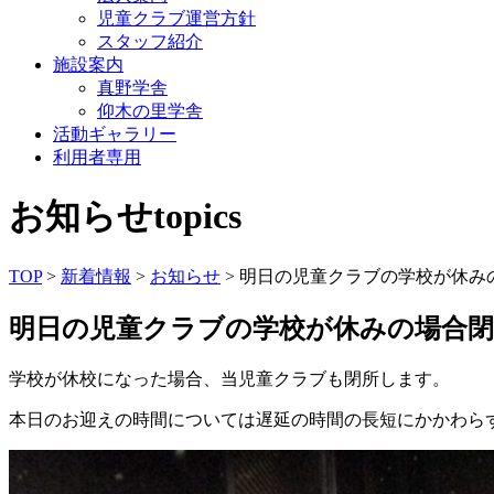
児童クラブ運営方針
スタッフ紹介
施設案内
真野学舎
仰木の里学舎
活動ギャラリー
利用者専用
お知らせ
topics
TOP
>
新着情報
>
お知らせ
> 明日の児童クラブの学校が休み
明日の児童クラブの学校が休みの場合閉
学校が休校になった場合、当児童クラブも閉所します。
本日のお迎えの時間については遅延の時間の長短にかかわら