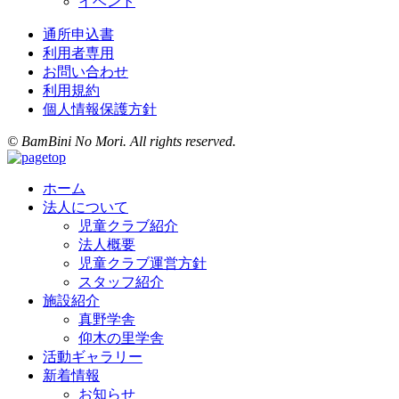
イベント
通所申込書
利用者専用
お問い合わせ
利用規約
個人情報保護方針
© BamBini No Mori. All rights reserved.
ホーム
法人について
児童クラブ紹介
法人概要
児童クラブ運営方針
スタッフ紹介
施設紹介
真野学舎
仰木の里学舎
活動ギャラリー
新着情報
お知らせ