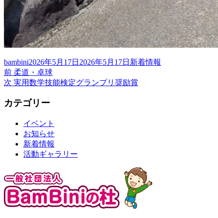
投
投
カ
bambini
2026年5月17日
2026年5月17日
新着情報
稿
前
稿
テ
前
柔道・卓球
投
者
の
次
日:
ゴ
次
実用数学技能検定グランプリ奨励賞
稿
投
の
リ
カテゴリー
稿:
投
ー
ナ
稿:
ビ
イベント
お知らせ
ゲ
新着情報
ー
活動ギャラリー
シ
ョ
ン