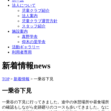
ホーム
法人について
児童クラブ紹介
法人案内
児童クラブ運営方針
スタッフ紹介
施設案内
真野学舎
仰木の里学舎
活動ギャラリー
利用者専用
新着情報
news
TOP
>
新着情報
> 一乗谷下見
一乗谷下見
一乗谷の下見に行ってきました。途中の休憩場所や昼食場所
の確認もしながら史跡廻りのコースも歩いてきました。なに