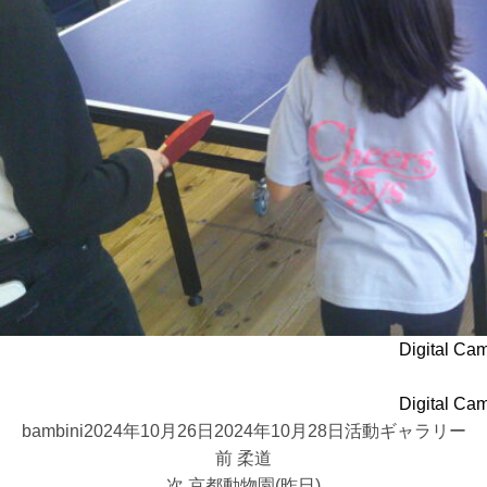
Digital Ca
Digital Ca
投
投
カ
bambini
2024年10月26日
2024年10月28日
活動ギャラリー
投
稿
稿
前
テ
前
柔道
稿
者
日:
次
の
ゴ
次
京都動物園(昨日)