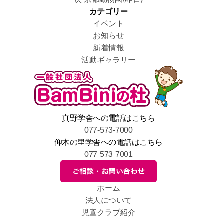
ナ
の
投
リ
カテゴリー
ビ
投
稿:
ー
イベント
ゲ
稿:
お知らせ
ー
新着情報
シ
活動ギャラリー
ョ
ン
真野学舎への電話はこちら
077-573-7000
仰木の里学舎への電話はこちら
077-573-7001
ホーム
法人について
児童クラブ紹介