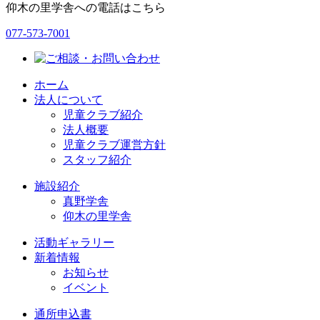
仰木の里学舎への電話はこちら
077-573-7001
ホーム
法人について
児童クラブ紹介
法人概要
児童クラブ運営方針
スタッフ紹介
施設紹介
真野学舎
仰木の里学舎
活動ギャラリー
新着情報
お知らせ
イベント
通所申込書