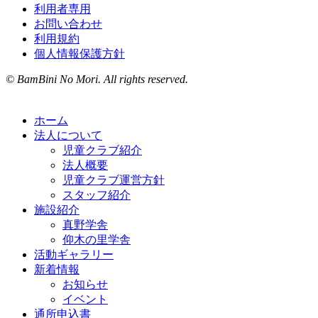
利用者専用
お問い合わせ
利用規約
個人情報保護方針
© BamBini No Mori. All rights reserved.
ホーム
法人について
児童クラブ紹介
法人概要
児童クラブ運営方針
スタッフ紹介
施設紹介
真野学舎
仰木の里学舎
活動ギャラリー
新着情報
お知らせ
イベント
通所申込書