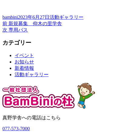
投
投
カ
bambini
2023年6月27日
活動ギャラリー
稿
前
稿
テ
前
新規募集 仰木の里学舎
投
者
の
次
日:
ゴ
次
専用バス
稿
投
の
リ
カテゴリー
稿:
投
ー
ナ
稿:
ビ
イベント
お知らせ
ゲ
新着情報
ー
活動ギャラリー
シ
ョ
ン
真野学舎への電話はこちら
077-573-7000