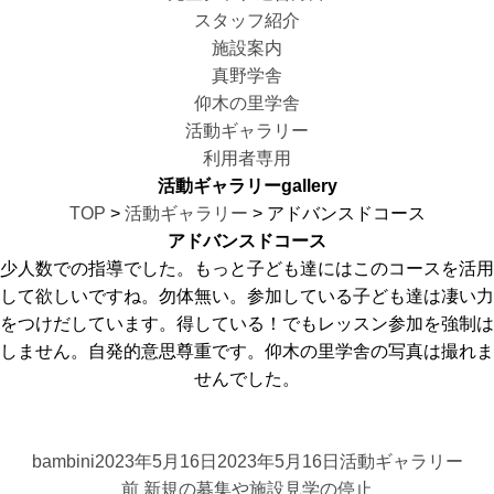
スタッフ紹介
施設案内
真野学舎
仰木の里学舎
活動ギャラリー
利用者専用
活動ギャラリー
gallery
TOP
>
活動ギャラリー
> アドバンスドコース
アドバンスドコース
少人数での指導でした。もっと子ども達にはこのコースを活用
して欲しいですね。勿体無い。参加している子ども達は凄い力
をつけだしています。得している！でもレッスン参加を強制は
しません。自発的意思尊重です。仰木の里学舎の写真は撮れま
せんでした。
投
投
カ
bambini
2023年5月16日
2023年5月16日
活動ギャラリー
投
稿
稿
前
テ
前
新規の募集や施設見学の停止