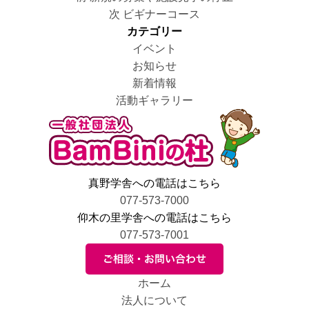
稿
者
日:
の
次
ゴ
次
ビギナーコース
ナ
投
の
リ
カテゴリー
ビ
稿:
投
ー
イベント
ゲ
稿:
お知らせ
ー
新着情報
シ
活動ギャラリー
ョ
ン
真野学舎への電話はこちら
077-573-7000
仰木の里学舎への電話はこちら
077-573-7001
ホーム
法人について