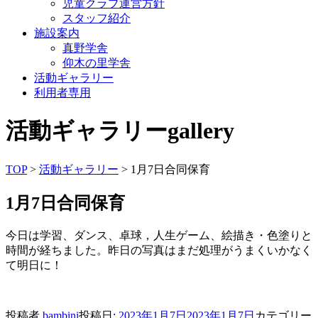
児童クラブ運営方針
スタッフ紹介
施設案内
真野学舎
仰木の里学舎
活動ギャラリー
利用者専用
活動ギャラリー
gallery
TOP
>
活動ギャラリー
> 1月7日合同保育
1月7日合同保育
今日は学習、ダンス、卓球，人生ゲーム、絵描き・色塗りと
時間が経ちました。昨日の写真はまだ処理がうまくいかなく
て明日に！
投稿者
bambini
投稿日:
2023年1月7日
2023年1月7日
カテゴリー