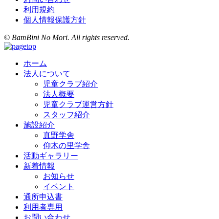
利用規約
個人情報保護方針
© BamBini No Mori. All rights reserved.
ホーム
法人について
児童クラブ紹介
法人概要
児童クラブ運営方針
スタッフ紹介
施設紹介
真野学舎
仰木の里学舎
活動ギャラリー
新着情報
お知らせ
イベント
通所申込書
利用者専用
お問い合わせ