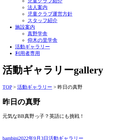
児童クラブ紹介
法人案内
児童クラブ運営方針
スタッフ紹介
施設案内
真野学舎
仰木の里学舎
活動ギャラリー
利用者専用
活動ギャラリー
gallery
TOP
>
活動ギャラリー
> 昨日の真野
昨日の真野
元気なBB真野っ子？英語にも挑戦！
投
投
カ
bambini
2022年9月3日
活動ギャラリー