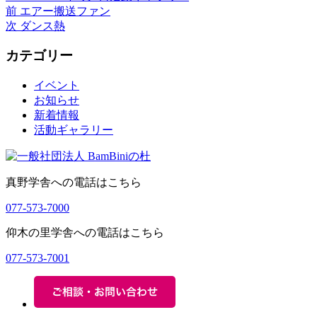
稿
前
稿
テ
前
エアー搬送ファン
投
者
の
次
日:
ゴ
次
ダンス熱
稿
投
の
リ
カテゴリー
稿:
投
ー
ナ
稿:
ビ
イベント
お知らせ
ゲ
新着情報
ー
活動ギャラリー
シ
ョ
真野学舎への電話はこちら
ン
077-573-7000
仰木の里学舎への電話はこちら
077-573-7001