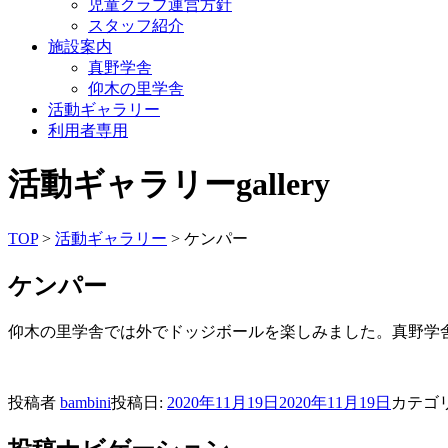
児童クラブ運営方針
スタッフ紹介
施設案内
真野学舎
仰木の里学舎
活動ギャラリー
利用者専用
活動ギャラリー
gallery
TOP
>
活動ギャラリー
> ケンパー
ケンパー
仰木の里学舎では外でドッジボールを楽しみました。真野学
投稿者
bambini
投稿日:
2020年11月19日
2020年11月19日
カテゴ