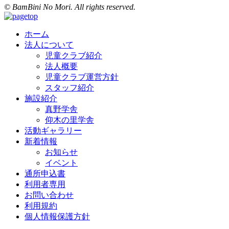
© BamBini No Mori. All rights reserved.
ホーム
法人について
児童クラブ紹介
法人概要
児童クラブ運営方針
スタッフ紹介
施設紹介
真野学舎
仰木の里学舎
活動ギャラリー
新着情報
お知らせ
イベント
通所申込書
利用者専用
お問い合わせ
利用規約
個人情報保護方針