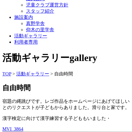
児童クラブ運営方針
スタッフ紹介
施設案内
真野学舎
仰木の里学舎
活動ギャラリー
利用者専用
活動ギャラリー
gallery
TOP
>
活動ギャラリー
> 自由時間
自由時間
宿題の縄跳びです。レゴ作品をホームページにあげてほしい
とのリクエストが子どもからありました。滑り台と家です。
漢字検定に向けて漢字練習する子どももいました・
MVI_3864