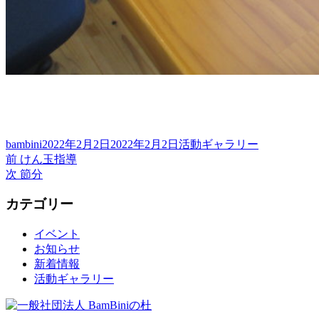
投
投
カ
bambini
2022年2月2日
2022年2月2日
活動ギャラリー
稿
前
稿
テ
前
けん玉指導
投
者
の
次
日:
ゴ
次
節分
稿
投
の
リ
カテゴリー
稿:
投
ー
ナ
稿:
ビ
イベント
お知らせ
ゲ
新着情報
ー
活動ギャラリー
シ