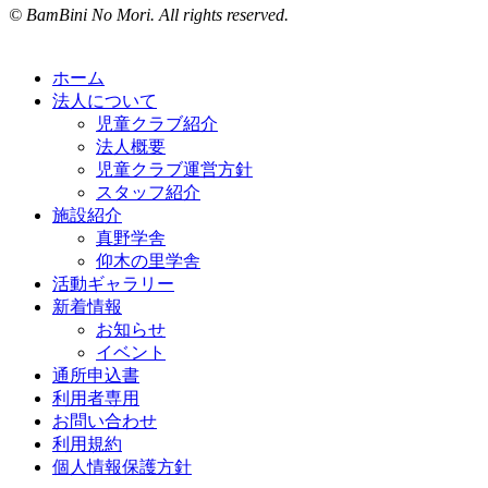
© BamBini No Mori. All rights reserved.
ホーム
法人について
児童クラブ紹介
法人概要
児童クラブ運営方針
スタッフ紹介
施設紹介
真野学舎
仰木の里学舎
活動ギャラリー
新着情報
お知らせ
イベント
通所申込書
利用者専用
お問い合わせ
利用規約
個人情報保護方針