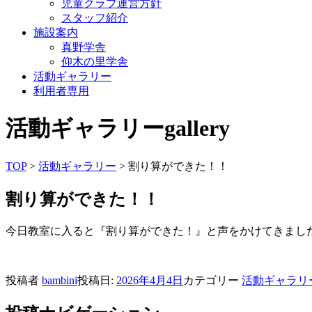
児童クラブ運営方針
スタッフ紹介
施設案内
真野学舎
仰木の里学舎
活動ギャラリー
利用者専用
活動ギャラリー
gallery
TOP
>
活動ギャラリー
> 割り算ができた！！
割り算ができた！！
今日教室に入ると『割り算ができた！』と声をかけてきまし
投稿者
bambini
投稿日:
2026年4月4日
カテゴリー
活動ギャラリ