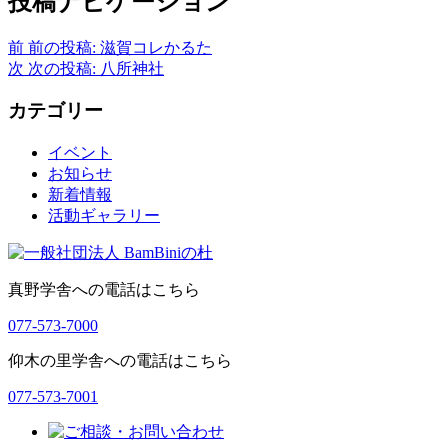
投稿ナビゲーション
前
前の投稿:
滋賀コレかるた
次
次の投稿:
八所神社
カテゴリー
イベント
お知らせ
新着情報
活動ギャラリー
真野学舎への電話はこちら
077-573-7000
仰木の里学舎への電話はこちら
077-573-7001