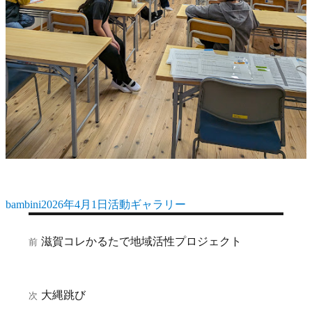
bambini
2026年4月1日
活動ギャラリー
投
投
カ
稿
稿
テ
投
者
日:
ゴ
滋賀コレかるたで地域活性プロジェクト
前
前
稿
リ
の
ー
ナ
投
稿:
ビ
大縄跳び
次
次