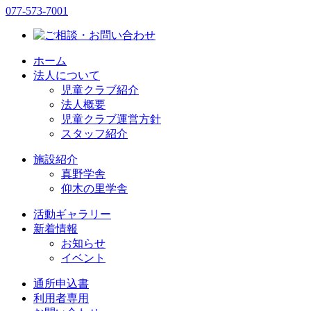
077-573-7001
ホーム
法人について
児童クラブ紹介
法人概要
児童クラブ運営方針
スタッフ紹介
施設紹介
真野学舎
仰木の里学舎
活動ギャラリー
新着情報
お知らせ
イベント
通所申込書
利用者専用