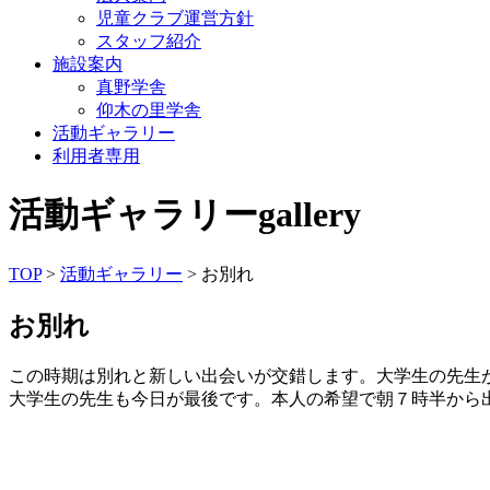
児童クラブ運営方針
スタッフ紹介
施設案内
真野学舎
仰木の里学舎
活動ギャラリー
利用者専用
活動ギャラリー
gallery
TOP
>
活動ギャラリー
> お別れ
お別れ
この時期は別れと新しい出会いが交錯します。大学生の先生
大学生の先生も今日が最後です。本人の希望で朝７時半から