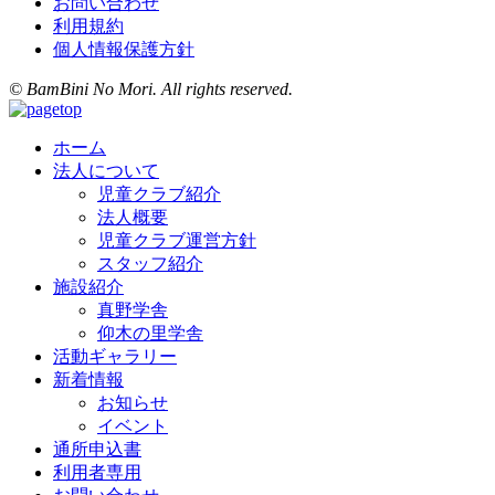
お問い合わせ
利用規約
個人情報保護方針
© BamBini No Mori. All rights reserved.
ホーム
法人について
児童クラブ紹介
法人概要
児童クラブ運営方針
スタッフ紹介
施設紹介
真野学舎
仰木の里学舎
活動ギャラリー
新着情報
お知らせ
イベント
通所申込書
利用者専用