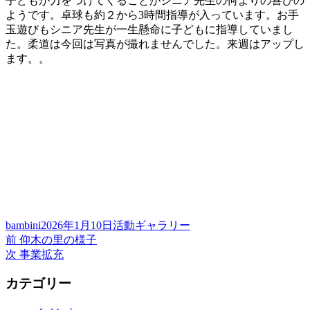
子どもが力をつけてくることがシニア先生の何よりの喜びの
ようです。卓球も約２から3時間指導が入っています。お手
玉遊びもシニア先生が一生懸命に子どもに指導していまし
た。柔道は今回は写真が撮れませんでした。来週はアップし
ます。。
投
投
カ
bambini
2026年1月10日
活動ギャラリー
稿
前
稿
テ
前
仰木の里の様子
投
者
の
次
日:
ゴ
次
事業拡充
稿
投
の
リ
カテゴリー
稿:
投
ー
ナ
稿:
ビ