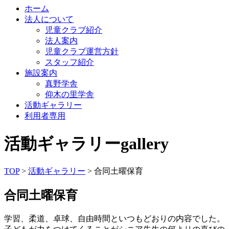
ホーム
法人について
児童クラブ紹介
法人案内
児童クラブ運営方針
スタッフ紹介
施設案内
真野学舎
仰木の里学舎
活動ギャラリー
利用者専用
活動ギャラリー
gallery
TOP
>
活動ギャラリー
> 合同土曜保育
合同土曜保育
学習、柔道、卓球、自由時間といつもどおりの内容でした。