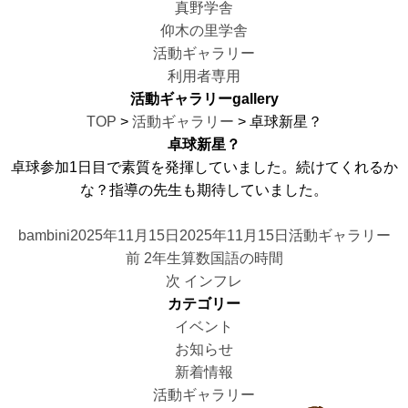
真野学舎
仰木の里学舎
活動ギャラリー
利用者専用
活動ギャラリー
gallery
TOP
>
活動ギャラリー
> 卓球新星？
卓球新星？
卓球参加1日目で素質を発揮していました。続けてくれるか
な？指導の先生も期待していました。
投
投
カ
bambini
2025年11月15日
2025年11月15日
活動ギャラリー
投
稿
稿
前
テ
前
2年生算数国語の時間
稿
者
日:
の
次
ゴ
次
インフレ
ナ
投
の
リ
カテゴリー
ビ
稿:
投
ー
イベント
ゲ
稿:
お知らせ
ー
新着情報
シ
活動ギャラリー