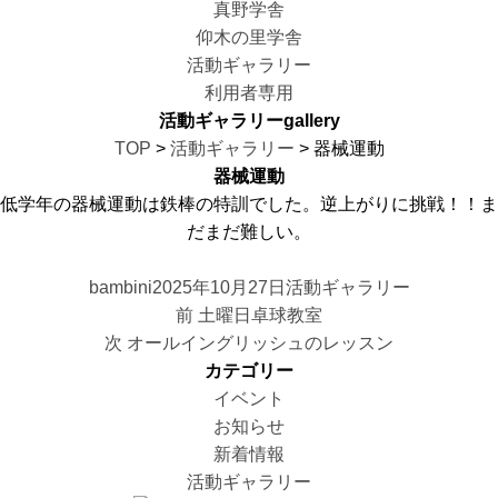
真野学舎
仰木の里学舎
活動ギャラリー
利用者専用
活動ギャラリー
gallery
TOP
>
活動ギャラリー
> 器械運動
器械運動
低学年の器械運動は鉄棒の特訓でした。逆上がりに挑戦！！ま
だまだ難しい。
投
投
カ
bambini
2025年10月27日
活動ギャラリー
投
稿
稿
前
テ
前
土曜日卓球教室
稿
者
次
日:
の
ゴ
次
オールイングリッシュのレッスン
ナ
の
投
リ
カテゴリー
ビ
投
稿:
ー
イベント
ゲ
稿:
お知らせ
ー
新着情報
シ
活動ギャラリー