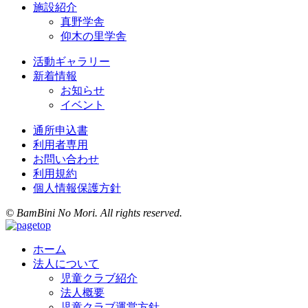
施設紹介
真野学舎
仰木の里学舎
活動ギャラリー
新着情報
お知らせ
イベント
通所申込書
利用者専用
お問い合わせ
利用規約
個人情報保護方針
© BamBini No Mori. All rights reserved.
ホーム
法人について
児童クラブ紹介
法人概要
児童クラブ運営方針