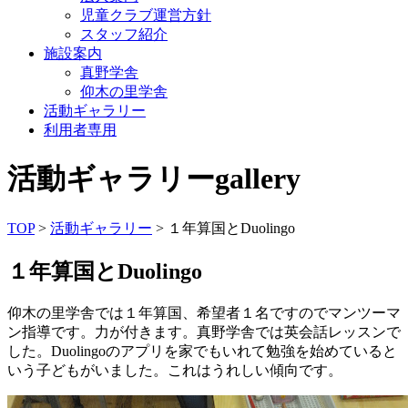
児童クラブ運営方針
スタッフ紹介
施設案内
真野学舎
仰木の里学舎
活動ギャラリー
利用者専用
活動ギャラリー
gallery
TOP
>
活動ギャラリー
> １年算国とDuolingo
１年算国とDuolingo
仰木の里学舎では１年算国、希望者１名ですのでマンツーマ
ン指導です。力が付きます。真野学舎では英会話レッスンで
した。Duolingoのアプリを家でもいれて勉強を始めていると
いう子どもがいました。これはうれしい傾向です。