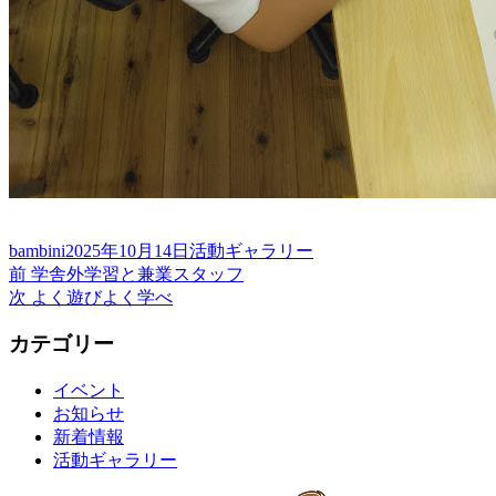
投
投
カ
bambini
2025年10月14日
活動ギャラリー
稿
前
稿
テ
前
学舎外学習と兼業スタッフ
投
者
の
次
日:
ゴ
次
よく遊びよく学べ
稿
投
の
リ
カテゴリー
稿:
投
ー
ナ
稿:
ビ
イベント
お知らせ
ゲ
新着情報
ー
活動ギャラリー
シ