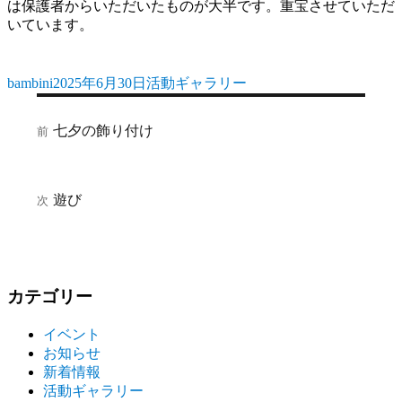
は保護者からいただいたものが大半です。重宝させていただ
いています。
bambini
2025年6月30日
活動ギャラリー
投
投
カ
稿
稿
テ
投
者
日:
ゴ
七夕の飾り付け
前
前
稿
リ
の
ー
ナ
投
稿:
ビ
遊び
次
次
の
ゲ
投
ー
稿:
シ
カテゴリー
ョ
イベント
ン
お知らせ
新着情報
活動ギャラリー