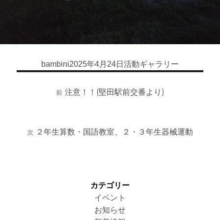
bambini
2025年4月24日
活動ギャラリー
投
投
カ
稿
稿
テ
投
者
日:
ゴ
注意！！(堅田駅前交番より)
稿
前
前
リ
ナ
の
ー
ビ
投
ゲ
稿:
２年生算数・国語教室、２・３年生器械運動
次
次
ー
の
シ
投
ョ
稿:
ン
カテゴリー
イベント
お知らせ