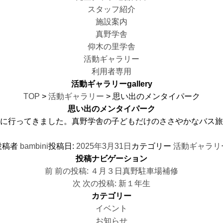
スタッフ紹介
施設案内
真野学舎
仰木の里学舎
活動ギャラリー
利用者専用
活動ギャラリー
gallery
TOP
>
活動ギャラリー
> 思い出のメンタイパーク
思い出のメンタイパーク
に行ってきました。真野学舎の子どもだけのささやかなバス旅
投稿者
bambini
投稿日:
2025年3月31日
カテゴリー
活動ギャラリ
投稿ナビゲーション
前
前の投稿:
４月３日真野駐車場補修
次
次の投稿:
新１年生
カテゴリー
イベント
お知らせ