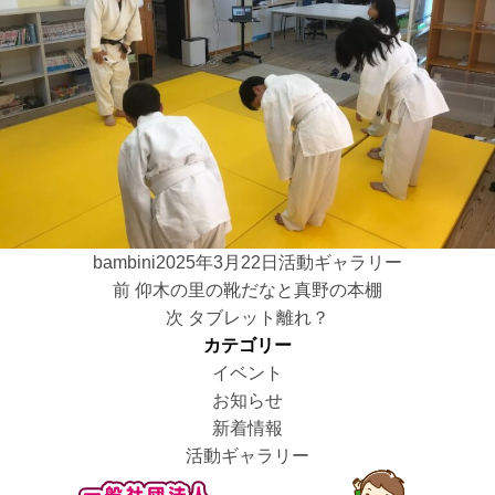
投
投
カ
bambini
2025年3月22日
活動ギャラリー
投
稿
前
稿
テ
前
仰木の里の靴だなと真野の本棚
稿
者
の
日:
次
ゴ
次
タブレット離れ？
ナ
投
の
リ
カテゴリー
ビ
稿:
投
ー
イベント
ゲ
稿:
お知らせ
ー
新着情報
シ
活動ギャラリー
ョ