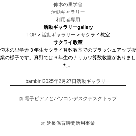
仰木の里学舎
活動ギャラリー
利用者専用
活動ギャラリー
gallery
TOP
>
活動ギャラリー
> サクライ教室
サクライ教室
仰木の里学舎３年生サクライ算数教室でのブラッシュアップ授
業の様子です。真野では６年生のナリカワ算数教室がありまし
た。
bambini
2025年2月27日
活動ギャラリー
投
投
カ
稿
稿
テ
投
者
日:
ゴ
電子ピアノとパソコンデスクデスクトップ
稿
前
前
リ
ナ
の
ー
ビ
投
ゲ
稿:
延長保育時間活用事業
次
次
ー
の