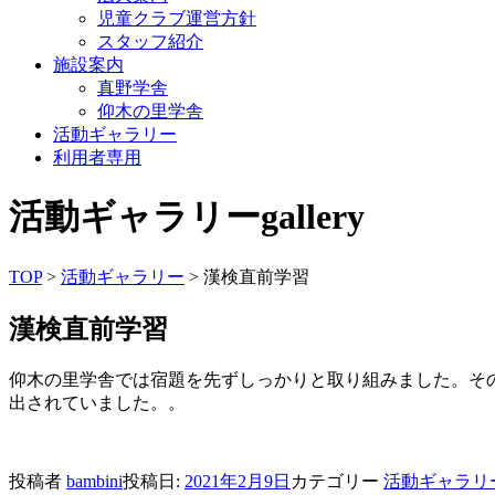
児童クラブ運営方針
スタッフ紹介
施設案内
真野学舎
仰木の里学舎
活動ギャラリー
利用者専用
活動ギャラリー
gallery
TOP
>
活動ギャラリー
> 漢検直前学習
漢検直前学習
仰木の里学舎では宿題を先ずしっかりと取り組みました。そ
出されていました。。
投稿者
bambini
投稿日:
2021年2月9日
カテゴリー
活動ギャラリ