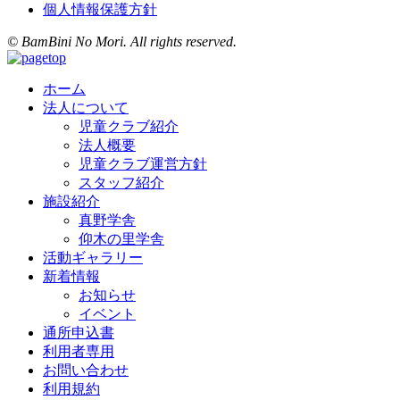
個人情報保護方針
© BamBini No Mori. All rights reserved.
ホーム
法人について
児童クラブ紹介
法人概要
児童クラブ運営方針
スタッフ紹介
施設紹介
真野学舎
仰木の里学舎
活動ギャラリー
新着情報
お知らせ
イベント
通所申込書
利用者専用
お問い合わせ
利用規約